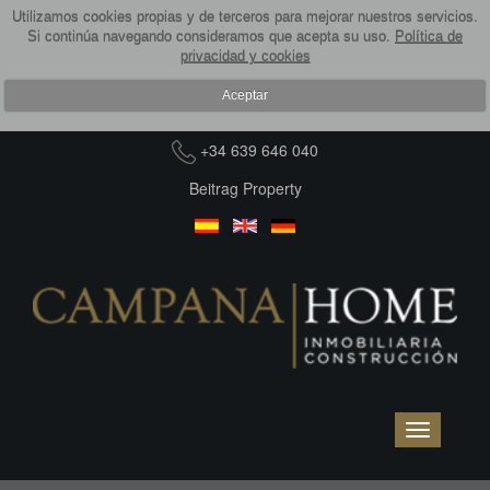
Utilizamos cookies propias y de terceros para mejorar nuestros servicios.
Si continúa navegando consideramos que acepta su uso.
Política de
privacidad y cookies
Aceptar
+34 639 646 040
Beitrag Property
Toggle
navigation