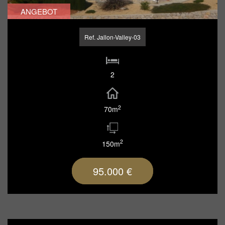
ANGEBOT
Ref. Jallon-Valley-03
2
2
70m
2
150m
95.000 €