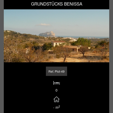
GRUNDSTÜCKS BENISSA
Ref. Plot-49
0
2
- m