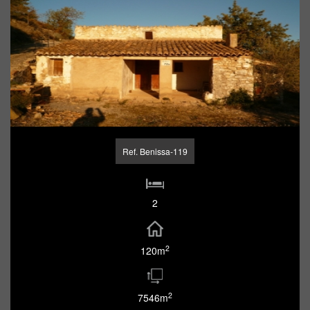
Ref. Benissa-119
2
2
120m
2
7546m