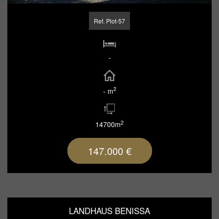
Ref. Plot-57
-
2
- m
2
14700m
147.000 €
LANDHAUS BENISSA