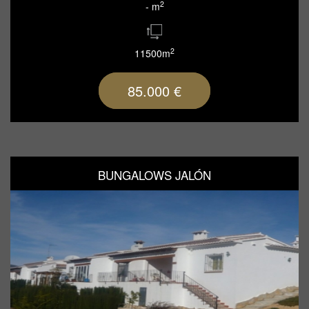
2
- m
2
11500m
85.000 €
BUNGALOWS JALÓN