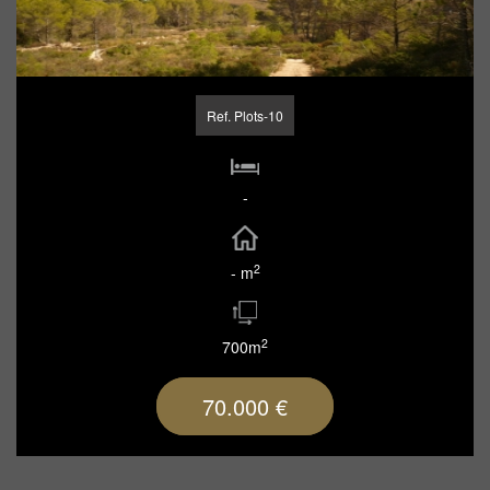
Ref. Plots-10
-
2
- m
2
700m
70.000 €