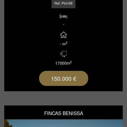
Ref. Plot-68
-
2
- m
2
17000m
150.000 €
FINCAS BENISSA