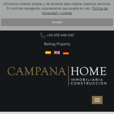
Utilizamos cookies propias y de terceros para mejorar nuestros servicios.
Si continúa navegando consideramos que acepta su uso.
Política de
privacidad y cookies
Aceptar
+34 639 646 040
Beitrag Property
Toggle
navigation