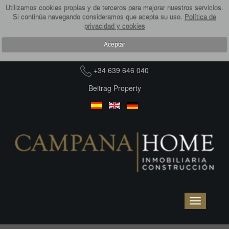
Utilizamos cookies propias y de terceros para mejorar nuestros servicios.
Si continúa navegando consideramos que acepta su uso.
Política de
privacidad y cookies
Aceptar
+34 639 646 040
Beitrag Property
Toggle
navigation