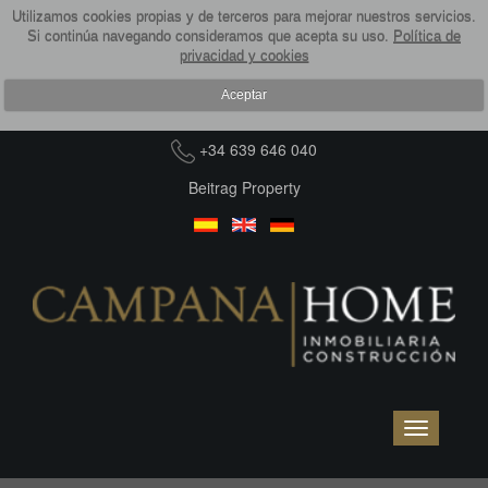
Utilizamos cookies propias y de terceros para mejorar nuestros servicios.
Si continúa navegando consideramos que acepta su uso.
Política de
privacidad y cookies
Aceptar
+34 639 646 040
Beitrag Property
Toggle
navigation